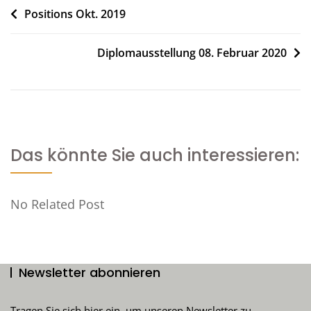
Beitragsnavigation
Positions Okt. 2019
Diplomausstellung 08. Februar 2020
Das könnte Sie auch interessieren:
No Related Post
Newsletter abonnieren
Tragen Sie sich hier ein, um unseren Newsletter zu