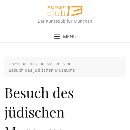
Skip
to
content
Der Kunstclub für München
MENU
Home
2007
Mai
5
Besuch des jüdischen Museums
Besuch des
jüdischen