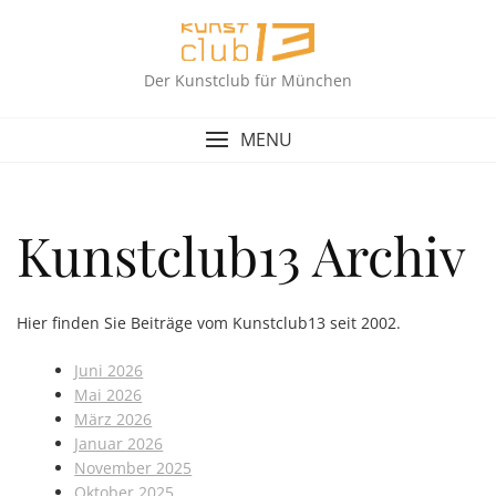
Skip
to
content
Der Kunstclub für München
MENU
Kunstclub13 Archiv
Hier finden Sie Beiträge vom Kunstclub13 seit 2002.
Juni 2026
Mai 2026
März 2026
Januar 2026
November 2025
Oktober 2025