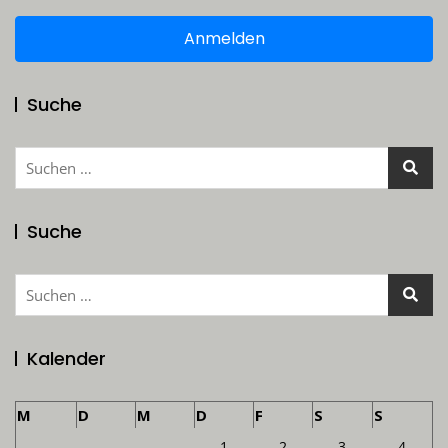
Anmelden
Suche
Suchen
nach:
Suche
Suchen
nach:
Kalender
M
D
M
D
F
S
S
1
2
3
4