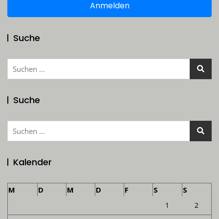
Anmelden
Suche
Suchen
nach:
Suche
Suchen
nach:
Kalender
M
D
M
D
F
S
S
1
2