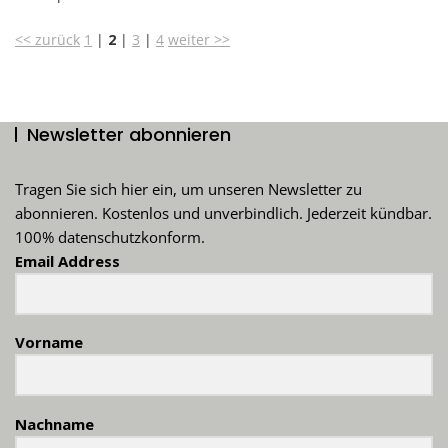
<< zurück
1
|
2
|
3
|
4
weiter >>
Newsletter abonnieren
Tragen Sie sich hier ein, um unseren Newsletter zu
abonnieren. Kostenlos und unverbindlich. Jederzeit kündbar.
100% datenschutzkonform.
Email Address
Vorname
Nachname