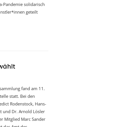
a-Pandemie solidarisch
nstler*innen geteilt
wählt
ersammlung fand am 11.
elle statt. Bei den
dict Rodenstock, Hans-
t und Dr. Arnold Lösler
er Mitglied Marc Sander
t das Amt des