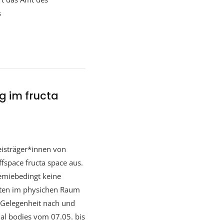
s
g im fructa
isträger*innen von
fspace fructa space aus.
emiebedingt keine
eiten im physichen Raum
e Gelegenheit nach und
nal bodies vom 07.05. bis