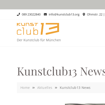
Skip
to
content
089 23022840
info@kunstclub13.org
Ohmstr. 22 
Der Kunstclub für München
Kunstclub13 New
Home
Aktuelles
Kunstclub13 News