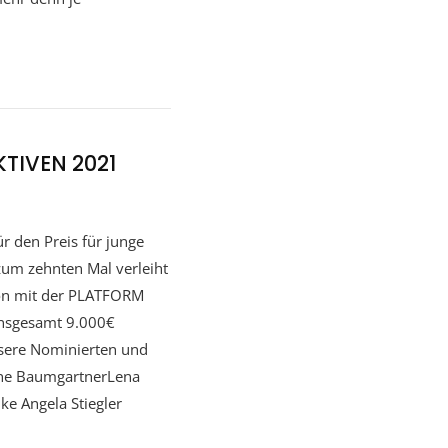
KTIVEN 2021
ür den Preis für junge
zum zehnten Mal verleiht
ion mit der PLATFORM
insgesamt 9.000€
nsere Nominierten und
iane BaumgartnerLena
e Angela Stiegler