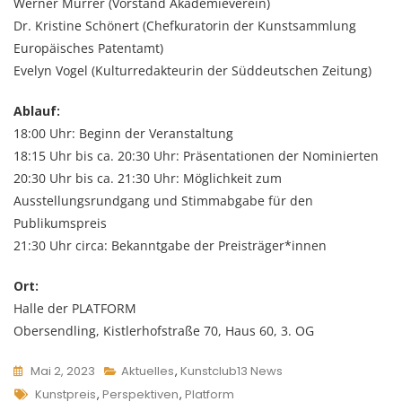
Werner Murrer (Vorstand Akademieverein)
Dr. Kristine Schönert (Chefkuratorin der Kunstsammlung
Europäisches Patentamt)
Evelyn Vogel (Kulturredakteurin der Süddeutschen Zeitung)
Ablauf:
18:00 Uhr: Beginn der Veranstaltung
18:15 Uhr bis ca. 20:30 Uhr: Präsentationen der Nominierten
20:30 Uhr bis ca. 21:30 Uhr: Möglichkeit zum
Ausstellungsrundgang und Stimmabgabe für den
Publikumspreis
21:30 Uhr circa: Bekanntgabe der Preisträger*innen
Ort:
Halle der PLATFORM
Obersendling, Kistlerhofstraße 70, Haus 60, 3. OG
Mai 2, 2023
Aktuelles
,
Kunstclub13 News
Tags
Kunstpreis
,
Perspektiven
,
Platform