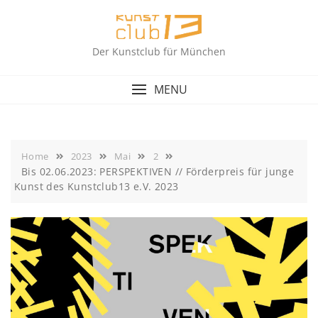
Skip
to
content
Der Kunstclub für München
MENU
Home
2023
Mai
2
Bis 02.06.2023: PERSPEKTIVEN // Förderpreis für junge
Kunst des Kunstclub13 e.V. 2023