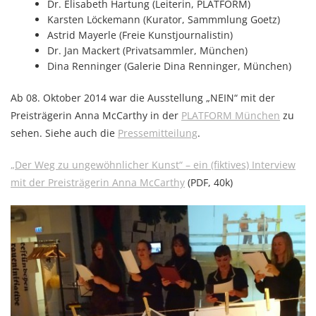
Dr. Elisabeth Hartung (Leiterin, PLATFORM)
Karsten Löckemann (Kurator, Sammmlung Goetz)
Astrid Mayerle (Freie Kunstjournalistin)
Dr. Jan Mackert (Privatsammler, München)
Dina Renninger (Galerie Dina Renninger, München)
Ab 08. Oktober 2014 war die Ausstellung „NEIN“ mit der
Preisträgerin Anna McCarthy in der
PLATFORM München
zu
sehen. Siehe auch die
Pressemitteilung
.
„Der Weg zu ungewöhnlicher Kunst“ – ein (fiktives) Interview
mit der Preisträgerin Anna McCarthy
(PDF, 40k)