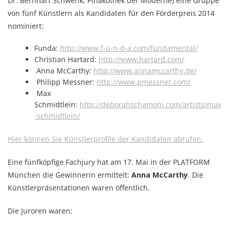
Dr. Bernhart Schwenk, Pinakothek der Moderne) eine Gruppe
von fünf Künstlern als Kandidaten für den Förderpreis 2014
nominiert:
Funda:
http://www.f-u-n-d-a.com/fundamental/
Christian Hartard:
http://www.hartard.com/
Anna McCarthy:
http://www.annamccarthy.de/
Philipp Messner:
http://www.pmessner.com/
Max
Schmidtlein:
http://deborahschamoni.com/artists/max
-schmidtlein/
Hier können Sie Künstlerprofile der Kandidaten abrufen.
Eine fünfköpfige Fachjury hat am 17. Mai in der PLATFORM
München die Gewinnerin ermittelt:
Anna McCarthy
. Die
Künstlerpräsentationen waren öffentlich.
Die Juroren waren: