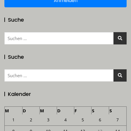
Anmelden
Suche
Suchen
nach:
Suche
Suchen
nach:
Kalender
M
D
M
D
F
S
S
1
2
3
4
5
6
7