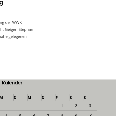
ng
lung der WWK
ht Geiger, Stephan
 nahe gelegenen
Kalender
M
D
M
D
F
S
S
1
2
3
4
5
6
7
8
9
10