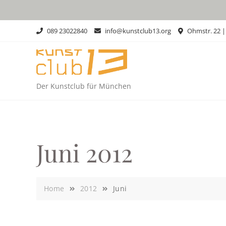
Skip
to
content
089 23022840
info@kunstclub13.org
Ohmstr. 22 
Der Kunstclub für München
Juni 2012
Home
2012
Juni