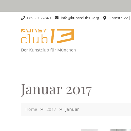
Skip
to
content
089 23022840
info@kunstclub13.org
Ohmstr. 22 
Der Kunstclub für München
Januar 2017
Home
2017
Januar