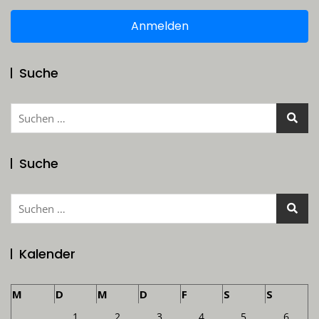
Anmelden
Suche
Suchen
nach:
Suche
Suchen
nach:
Kalender
M
D
M
D
F
S
S
1
2
3
4
5
6