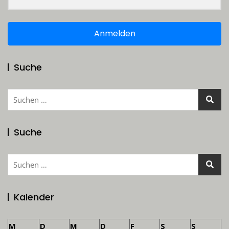
Anmelden
Suche
Suchen
nach:
Suche
Suchen
nach:
Kalender
M
D
M
D
F
S
S