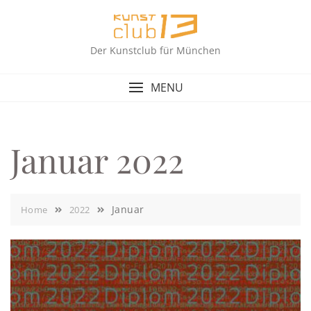
Skip
to
content
Der Kunstclub für München
MENU
Januar 2022
Januar
Home
2022