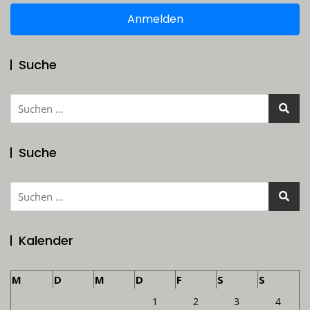
Anmelden
Suche
Suchen
nach:
Suche
Suchen
nach:
Kalender
M
D
M
D
F
S
S
1
2
3
4