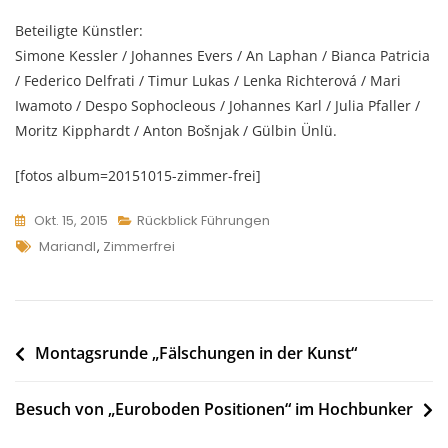
Beteiligte Künstler:
Simone Kessler / Johannes Evers / An Laphan / Bianca Patricia
/ Federico Delfrati / Timur Lukas / Lenka Richterová / Mari
Iwamoto / Despo Sophocleous / Johannes Karl / Julia Pfaller /
Moritz Kipphardt / Anton Bošnjak / Gülbin Ünlü.
[fotos album=20151015-zimmer-frei]
Okt. 15, 2015
Rückblick Führungen
Tags
Mariandl
,
Zimmerfrei
Beitragsnavigation
Montagsrunde „Fälschungen in der Kunst“
Besuch von „Euroboden Positionen“ im Hochbunker