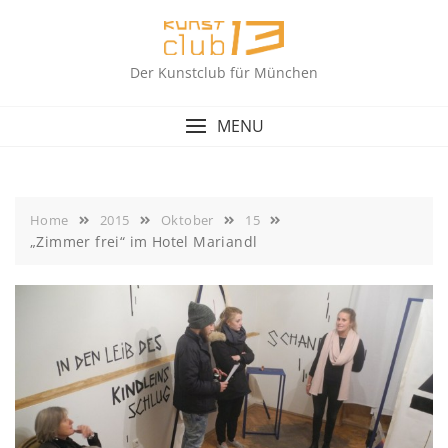
Skip
to
content
Der Kunstclub für München
MENU
Home
2015
Oktober
15
„Zimmer frei“ im Hotel Mariandl