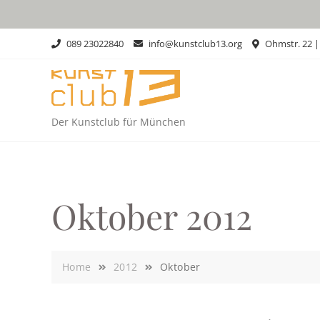
Skip
to
content
089 23022840
info@kunstclub13.org
Ohmstr. 22 
Der Kunstclub für München
Oktober 2012
Home
2012
Oktober