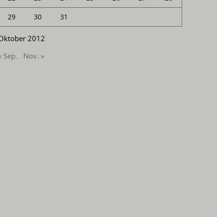
29
30
31
Oktober 2012
« Sep.
Nov. »