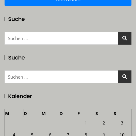
Suche
Suchen
nach:
Suche
Suchen
nach:
Kalender
M
D
M
D
F
S
S
1
2
3
4
5
6
7
8
9
10