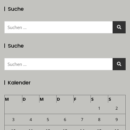
Suche
Suchen
nach:
Suche
Suchen
nach:
Kalender
M
D
M
D
F
S
S
1
2
3
4
5
6
7
8
9