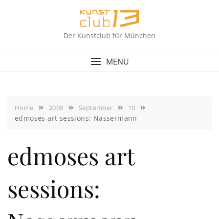
Skip
to
content
Der Kunstclub für München
MENU
Home
2009
September
10
edmoses art sessions: Nassermann
edmoses art
sessions: