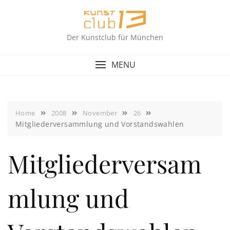
Skip
to
content
Der Kunstclub für München
MENU
Home
2008
November
26
Mitgliederversammlung und Vorstandswahlen
Mitgliederversam
mlung und