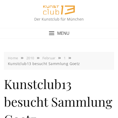
Skip
to
content
Der Kunstclub für München
MENU
Home
2010
Februar
1
Kunstclub13 besucht Sammlung Goetz
Kunstclub13
besucht Sammlung