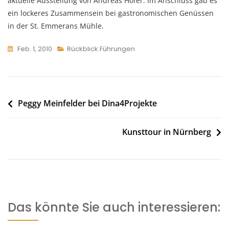
aktuelle Ausstellung von Andreas Hofer. Im Anschluss gab es
ein lockeres Zusammensein bei gastronomischen Genüssen
in der St. Emmerans Mühle.
Feb. 1, 2010
Rückblick Führungen
Beitragsnavigation
Peggy Meinfelder bei Dina4Projekte
Kunsttour in Nürnberg
Das könnte Sie auch interessieren: