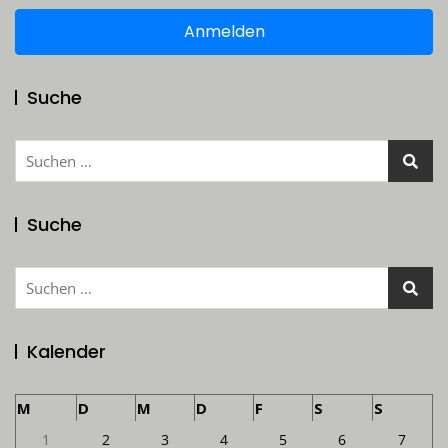
Anmelden
Suche
Suchen
nach:
Suche
Suchen
nach:
Kalender
M
D
M
D
F
S
S
1
2
3
4
5
6
7