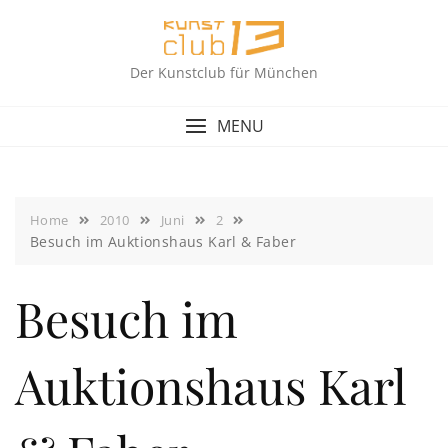
Skip
to
content
Der Kunstclub für München
MENU
Home
2010
Juni
2
Besuch im Auktionshaus Karl & Faber
Besuch im
Auktionshaus Karl