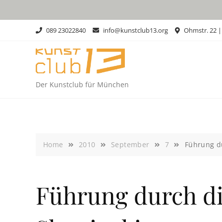
Skip
to
content
089 23022840
info@kunstclub13.org
Ohmstr. 22 
Der Kunstclub für München
Home
2010
September
7
Führung d
Führung durch d