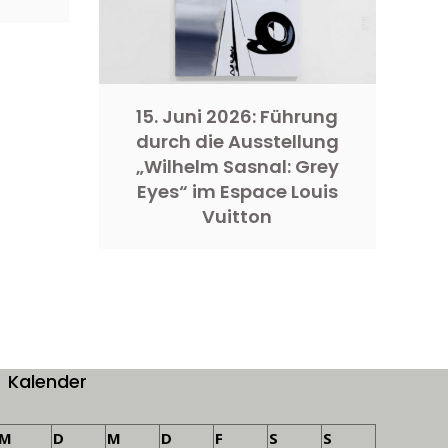
15. Juni 2026: Führung
durch die Ausstellung
„Wilhelm Sasnal: Grey
Eyes“ im Espace Louis
Vuitton
Kalender
M
D
M
D
F
S
S