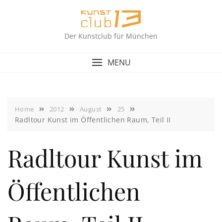
Skip
to
content
Der Kunstclub für München
MENU
Home
2012
August
25
Radltour Kunst im Öffentlichen Raum, Teil II
Radltour Kunst im
Öffentlichen