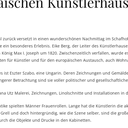
ischen Künstlerhaus
 zurück versetzt in einen wunderschönen Nachmittag im Schafhof i
pe ein besonderes Erlebnis. Eike Berg, der Leiter des Künstlerhaus
 König Max I. Joseph um 1820. Zwischenzeitlich verfallen, wurde es 
ten für Künstler und für den europäischen Austausch, auch Wohna
es ist Eszter Szabo, eine Ungarin. Deren Zeichnungen und Gemälde
erer Betrachtung sind sie voller politischer und gesellschaftliche
a Utz Malerei, Zeichnungen, Linolschnitte und Installationen in 
Antike spielten Männer Frauenrollen. Lange hat die Künstlerin die 
Grell und doch hintergründig, wie die Szene selber, sind die gr
durch die Objekte und Drucke in den Kabinetten.