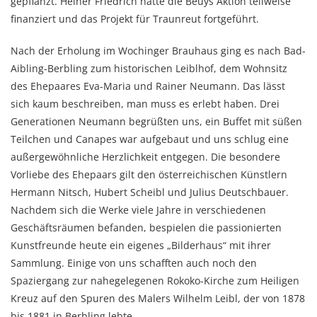
gepflanzt. Heiner Friedrich hatte die Beuys Aktion teilweise
finanziert und das Projekt für Traunreut fortgeführt.
Nach der Erholung im Wochinger Brauhaus ging es nach Bad-
Aibling-Berbling zum historischen Leiblhof, dem Wohnsitz
des Ehepaares Eva-Maria und Rainer Neumann. Das lässt
sich kaum beschreiben, man muss es erlebt haben. Drei
Generationen Neumann begrüßten uns, ein Buffet mit süßen
Teilchen und Canapes war aufgebaut und uns schlug eine
außergewöhnliche Herzlichkeit entgegen. Die besondere
Vorliebe des Ehepaars gilt den österreichischen Künstlern
Hermann Nitsch, Hubert Scheibl und Julius Deutschbauer.
Nachdem sich die Werke viele Jahre in verschiedenen
Geschäftsräumen befanden, bespielen die passionierten
Kunstfreunde heute ein eigenes „Bilderhaus“ mit ihrer
Sammlung. Einige von uns schafften auch noch den
Spaziergang zur nahegelegenen Rokoko-Kirche zum Heiligen
Kreuz auf den Spuren des Malers Wilhelm Leibl, der von 1878
bis 1881 in Berbling lebte.