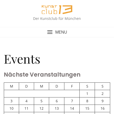
Skip
to
content
Der Kunstclub für München
MENU
Events
Nächste Veranstaltungen
M
D
M
D
F
S
S
1
2
3
4
5
6
7
8
9
10
11
12
13
14
15
16