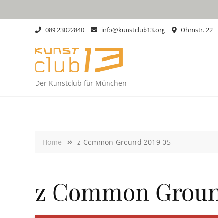
Skip
to
content
089 23022840
info@kunstclub13.org
Ohmstr. 22 
Der Kunstclub für München
Home
z Common Ground 2019-05
z Common Groun