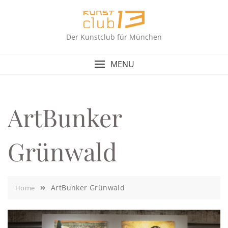
Skip
to
content
Der Kunstclub für München
MENU
ArtBunker
Grünwald
ArtBunker Grünwald
Home