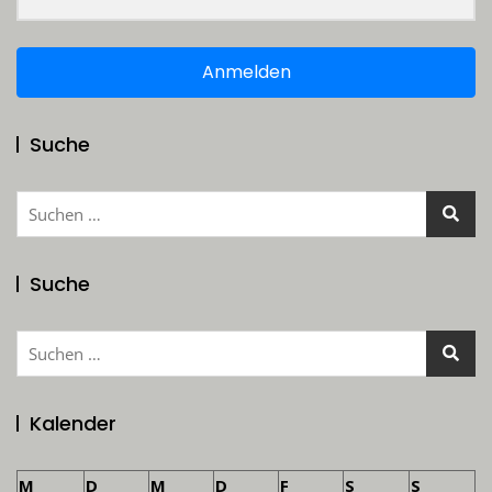
Anmelden
Suche
Suchen
nach:
Suche
Suchen
nach:
Kalender
M
D
M
D
F
S
S