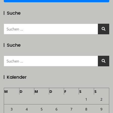
Suche
Suchen
nach:
Suche
Suchen
nach:
Kalender
M
D
M
D
F
S
S
1
2
3
4
5
6
7
8
9