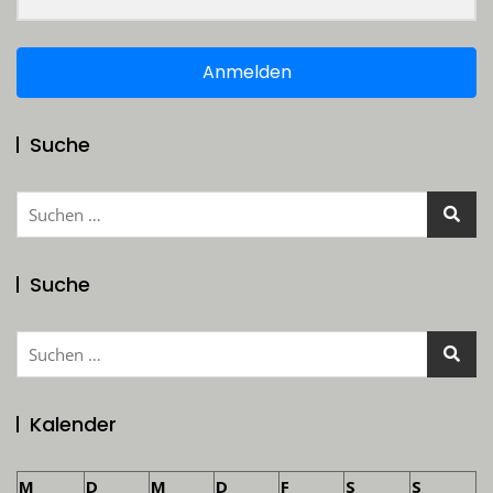
Anmelden
Suche
Suchen
nach:
Suche
Suchen
nach:
Kalender
M
D
M
D
F
S
S