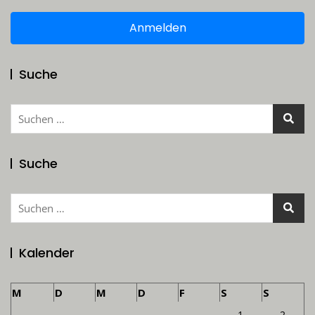
Anmelden
Suche
Suchen
nach:
Suche
Suchen
nach:
Kalender
M
D
M
D
F
S
S
1
2