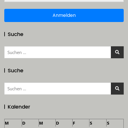
Anmelden
Suche
Suchen
nach:
Suche
Suchen
nach:
Kalender
M
D
M
D
F
S
S