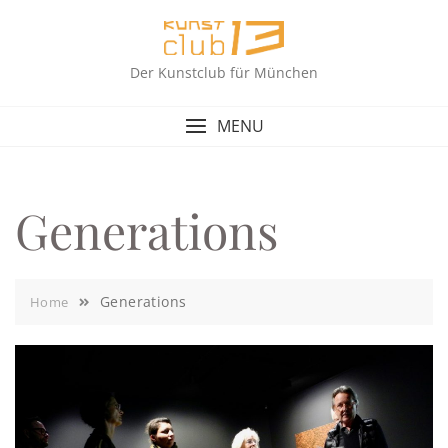
Skip
to
content
Der Kunstclub für München
MENU
Generations
Generations
Home