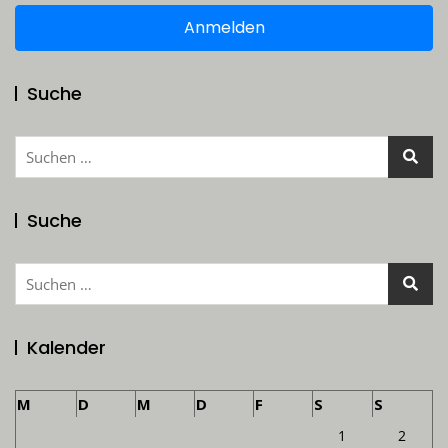
Anmelden
Suche
Suchen
nach:
Suche
Suchen
nach:
Kalender
M
D
M
D
F
S
S
1
2