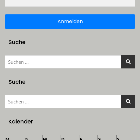
Anmelden
Suche
Suchen
nach:
Suche
Suchen
nach:
Kalender
M
D
M
D
F
S
S