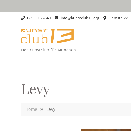
Skip
to
content
089 23022840
info@kunstclub13.org
Ohmstr. 22 
Der Kunstclub für München
Levy
Home
Levy