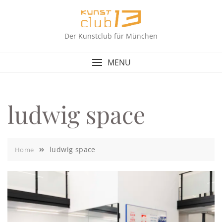
Skip
to
content
Der Kunstclub für München
MENU
ludwig space
ludwig space
Home