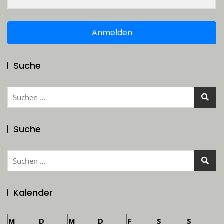
Anmelden
Suche
Suchen
nach:
Suche
Suchen
nach:
Kalender
M
D
M
D
F
S
S