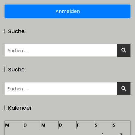
Anmelden
Suche
Suchen
nach:
Suche
Suchen
nach:
Kalender
M
D
M
D
F
S
S
1
2