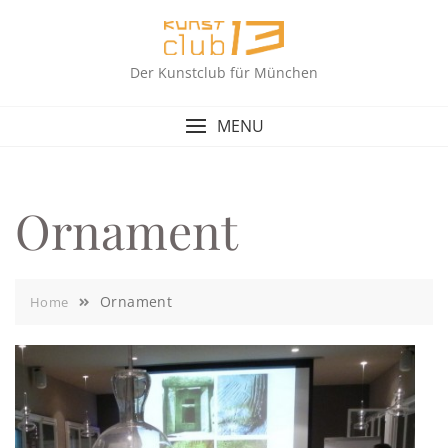
Skip
to
content
Der Kunstclub für München
MENU
Ornament
Ornament
Home