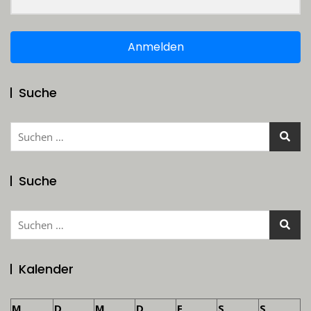
Anmelden
Suche
Suchen
nach:
Suche
Suchen
nach:
Kalender
M
D
M
D
F
S
S