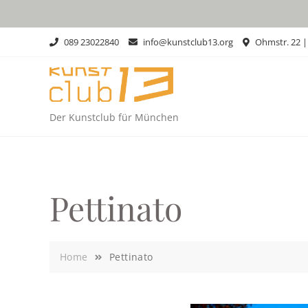
Skip
to
content
089 23022840
info@kunstclub13.org
Ohmstr. 22 
Der Kunstclub für München
Pettinato
Home
Pettinato