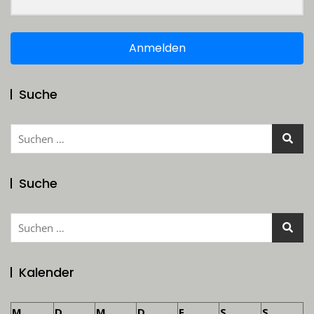
Anmelden
Suche
Suchen
nach:
Suche
Suchen
nach:
Kalender
M
D
M
D
F
S
S