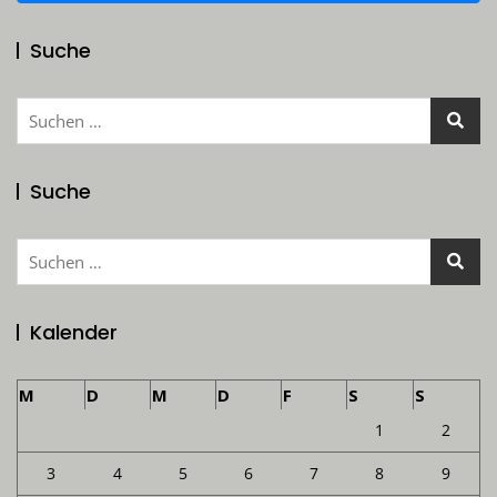
Suche
Suchen
nach:
Suche
Suchen
nach:
Kalender
M
D
M
D
F
S
S
1
2
3
4
5
6
7
8
9