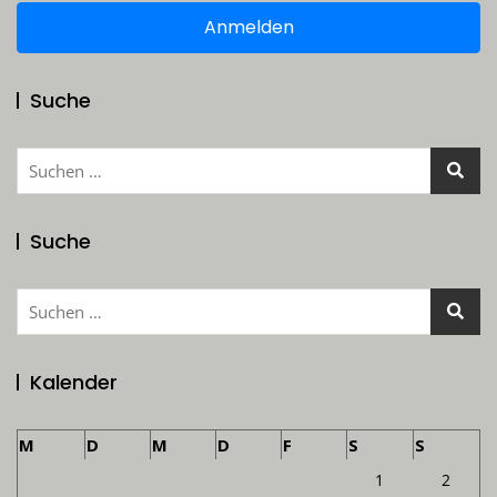
Anmelden
Suche
Suchen
nach:
Suche
Suchen
nach:
Kalender
M
D
M
D
F
S
S
1
2