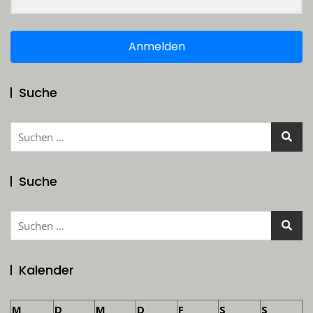
Anmelden
Suche
Suchen
nach:
Suche
Suchen
nach:
Kalender
M
D
M
D
F
S
S