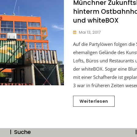
Münchner Zukunfts
hinterm Ostbahnhof
und whiteBOX
Mai 13, 2017
Auf die Partylöwen folgen die
ehemaligen Gelände des Kuns
Lofts, Büros und Restaurants u
der whiteBOX. Sogar eine Bl
mit einer Schafherde ist gepl
3 war in früheren Zeiten wesen
Weiterlesen
Suche