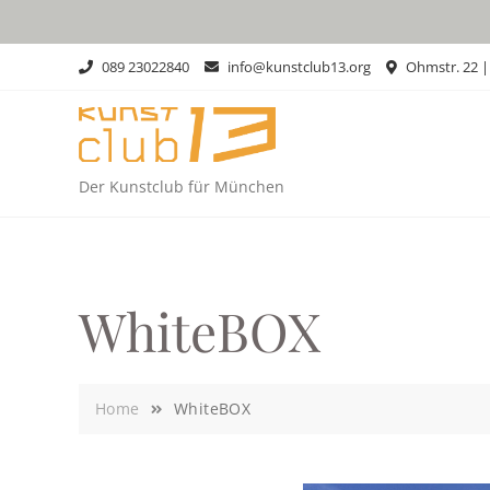
Skip
to
content
089 23022840
info@kunstclub13.org
Ohmstr. 22 
Der Kunstclub für München
WhiteBOX
Home
WhiteBOX