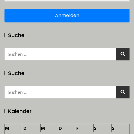
Anmelden
Suche
Suchen
nach:
Suche
Suchen
nach:
Kalender
M
D
M
D
F
S
S