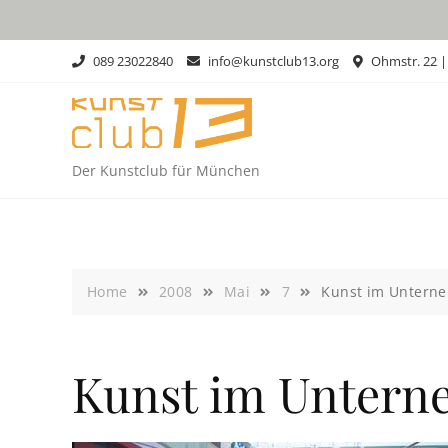
Skip
to
content
089 23022840
info@kunstclub13.org
Ohmstr. 22 
Der Kunstclub für München
Home
2008
Mai
7
Kunst im Untern
Kunst im Unter