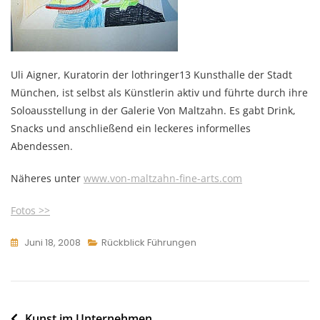
Uli Aigner, Kuratorin der lothringer13 Kunsthalle der Stadt
München, ist selbst als Künstlerin aktiv und führte durch ihre
Soloausstellung in der Galerie Von Maltzahn. Es gabt Drink,
Snacks und anschließend ein leckeres informelles
Abendessen.
Näheres unter
www.von-maltzahn-fine-arts.com
Fotos >>
Juni 18, 2008
Rückblick Führungen
Beitragsnavigation
Kunst im Unternehmen